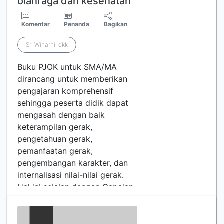
olahraga dan kesehatan
Komentar
Penanda
Bagikan
Sri Winarni, dkk
Buku PJOK untuk SMA/MA
dirancang untuk memberikan
pengajaran komprehensif
sehingga peserta didik dapat
mengasah dengan baik
keterampilan gerak,
pengetahuan gerak,
pemanfaatan gerak,
pengembangan karakter, dan
internalisasi nilai-nilai gerak.
Hal ini sejalan dengan Capaian
Pembelajaran Pendidikan
Jasmani, Olahraga, dan
Kesehatan untuk SMA/MA