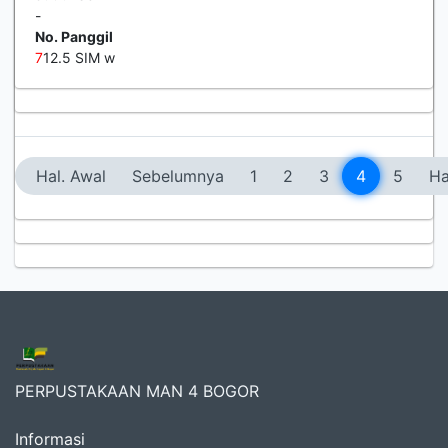
-
No. Panggil
7
12.5 SIM w
Hal. Awal
Sebelumnya
1
2
3
4
5
Ha
PERPUSTAKAAN MAN 4 BOGOR
Informasi