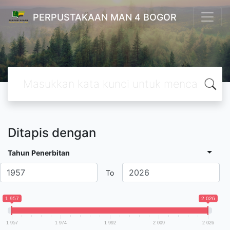
PERPUSTAKAAN MAN 4 BOGOR
Ditapis dengan
Tahun Penerbitan
To
1 957
2 026
1 957
1 974
1 992
2 009
2 026