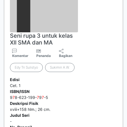
Seni rupa 3 untuk kelas
XII SMA dan MA
Komentar
Penanda
Bagikan
Edy Tri Sulistyo
Sukimin A.W.
Edisi
Cet. 1
ISBN/ISSN
9
7
8-623-199-
7
9
7
-5
Deskripsi Fisik
xviii+158 hlm.; 26 cm.
Judul Seri
-