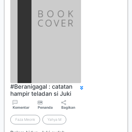
Kurikulu…
#Beranigagal : catatan
hampir teladan si Juki
Komentar
Penanda
Bagikan
Faza Meonk
Yahya M