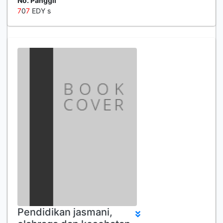
No. Panggil
7
0
7
EDY s
Pendidikan jasmani,