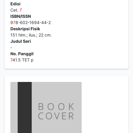
Edisi
Cet.
7
ISBN/ISSN
9
7
8-602-1694-44-2
Deskripsi Fisik
151 hlm.; ilus.; 22 cm.
Judul Seri
-
No. Panggil
7
41.5 TET p