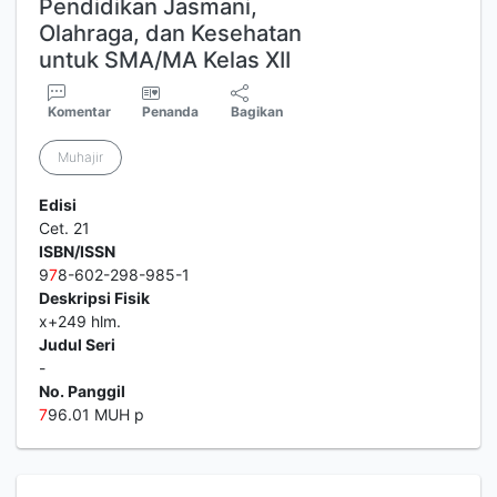
Pendidikan Jasmani,
Olahraga, dan Kesehatan
untuk SMA/MA Kelas XII
Komentar
Penanda
Bagikan
Muhajir
Edisi
Cet. 21
ISBN/ISSN
9
7
8-602-298-985-1
Deskripsi Fisik
x+249 hlm.
Judul Seri
-
No. Panggil
7
96.01 MUH p