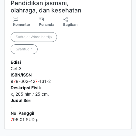
Pendidikan jasmani,
olahraga, dan kesehatan
Komentar
Penanda
Bagikan
Sudrajat Wiradihardja
Syarifudin
Edisi
Cet.3
ISBN/ISSN
9
7
8-602-42
7
-131-2
Deskripsi Fisik
x, 205 hlm.: 25 cm.
Judul Seri
-
No. Panggil
7
96.01 SUD p