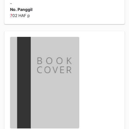
-
No. Panggil
7
02 HAF p