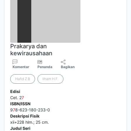
Prakarya dan
kewirausahaan
Komentar
Penanda
Bagikan
Hafid Z.B
Ilham H.F.
Edisi
Cet. 2
7
ISBN/ISSN
9
7
8-623-180-233-0
Deskripsi Fisik
xii+228 hlm.; 25 cm.
Judul Seri