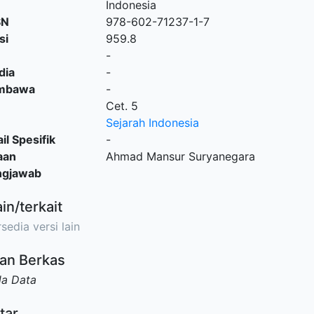
Indonesia
SN
978-602-71237-1-7
si
959.8
-
dia
-
embawa
-
Cet. 5
Sejarah Indonesia
il Spesifik
-
aan
Ahmad Mansur Suryanegara
ngjawab
ain/terkait
sedia versi lain
an Berkas
da Data
tar