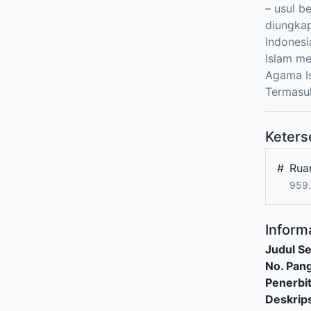
– usul b
diungka
Indonesi
Islam me
Agama Is
Termasu
Keters
#
Rua
959.
Informa
Judul Se
No. Pang
Penerbi
Deskrips