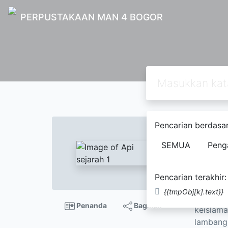
PERPUSTAKAAN MAN 4 BOGOR
Text
Pencarian berdasar
Api s
SEMUA
Peng
Ahmad
Pencarian terakhir:
Buku Api
{{tmpObj[k].text}}
Beberapa
Penanda
Bagikan
keislama
lambang 