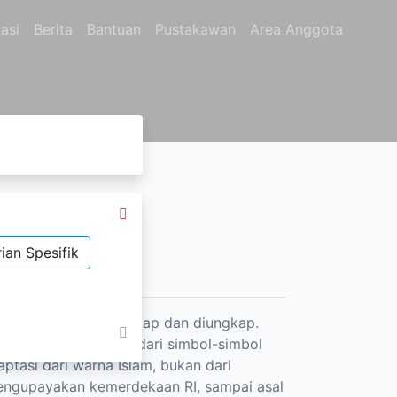
asi
Berita
Bantuan
Pustakawan
Area Anggota
ian Spesifik
 belum pernah terungkap dan diungkap.
k lama dapat dilihat dari simbol-simbol
ptasi dari warna Islam, bukan dari
mengupayakan kemerdekaan RI, sampai asal