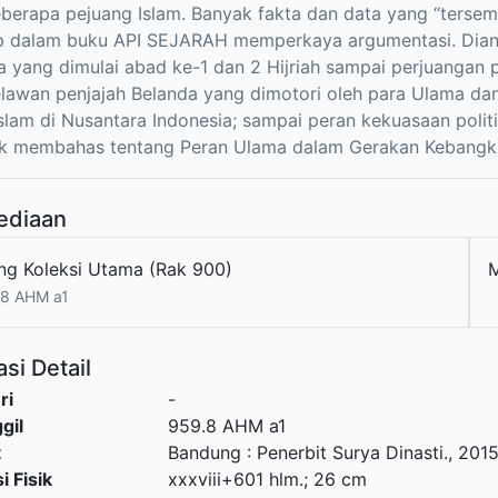
eberapa pejuang Islam. Banyak fakta dan data yang “terse
p dalam buku API SEJARAH memperkaya argumentasi. Diant
a yang dimulai abad ke-1 dan 2 Hijriah sampai perjuangan p
lawan penjajah Belanda yang dimotori oleh para Ulama d
lam di Nusantara Indonesia; sampai peran kekuasaan politi
k membahas tentang Peran Ulama dalam Gerakan Kebangkit
ediaan
ng Koleksi Utama (Rak 900)
8 AHM a1
si Detail
ri
-
gil
959.8 AHM a1
t
Bandung
:
Penerbit Surya Dinasti
.,
201
i Fisik
xxxviii+601 hlm.; 26 cm