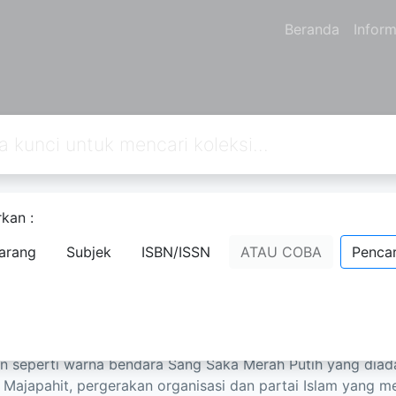
Beranda
Inform
kan :
ejarah 1
arang
Subjek
ISBN/ISSN
ATAU COBA
Pencar
 Mansur Suryanegara
- Nama Orang;
 Sejarah berisi tentang sejarah perjuangan Indonesia yang
 fakta sejarah seperti Indonesia yang telah diislamkan seja
n seperti warna bendara Sang Saka Merah Putih yang diada
Majapahit, pergerakan organisasi dan partai Islam yang 