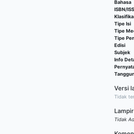
Bahasa
ISBN/IS
Klasifika
Tipe Isi
Tipe Me
Tipe P
Edisi
Subjek
Info Deta
Pernyat
Tanggu
Versi l
Tidak ter
Lampir
Tidak A
Komen